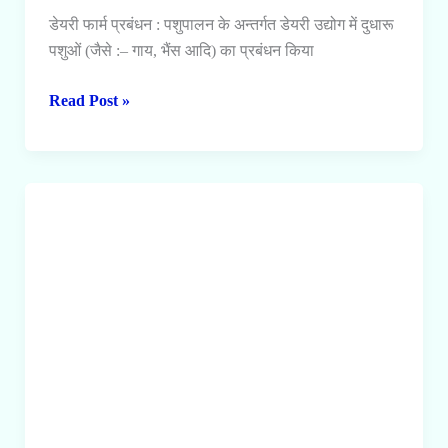
डेयरी फार्म प्रबंधन : पशुपालन के अन्तर्गत डेयरी उद्योग में दुधारू
पशुओं (जैसे :– गाय, भैंस आदि) का प्रबंधन किया
डेयरी
Read Post »
फार्म
प्रबंधन
क्या
है
तथा
डेयरी
फार्म
प्रबंधन
में
किन-
किन
संसाधनों
की