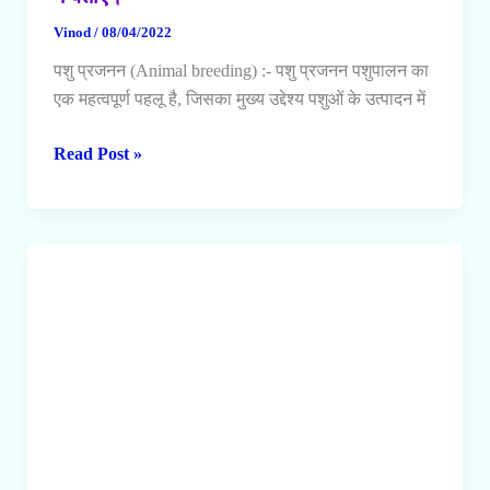
में
Vinod
/
08/04/2022
बताएं।
पशु प्रजनन (Animal breeding) :- पशु प्रजनन पशुपालन का
एक महत्वपूर्ण पहलू है, जिसका मुख्य उद्देश्य पशुओं के उत्पादन में
पशु
Read Post »
प्रजनन
क्या
है।
पशु
प्रजनन
की
विधियां
कौन
कौन
सी
हैं।