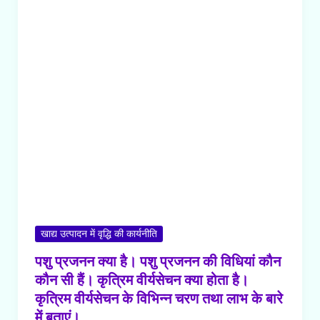
तथा
उनके
मुख्य
चरण
क्या
हैं।
भारत
में
हरित
क्रांति
तथा
उन्नत
किस्मों
खाद्य उत्पादन में वृद्धि की कार्यनीति
के
पशु प्रजनन क्या है। पशु प्रजनन की विधियां कौन
विकास
कौन सी हैं। कृत्रिम वीर्यसेचन क्या होता है।
के
कृत्रिम वीर्यसेचन के विभिन्न चरण तथा लाभ के बारे
बारे
में बताएं।