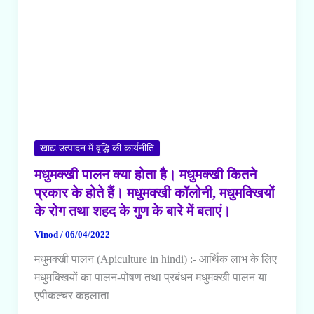
कृत्रिम
वीर्यसेचन
क्या
होता
है।
कृत्रिम
वीर्यसेचन
के
विभिन्न
खाद्य उत्पादन में वृद्धि की कार्यनीति
चरण
मधुमक्खी पालन क्या होता है। मधुमक्खी कितने
तथा
प्रकार के होते हैं। मधुमक्खी कॉलोनी, मधुमक्खियों
लाभ
के रोग तथा शहद के गुण के बारे में बताएं।
के
Vinod
/
06/04/2022
बारे
में
मधुमक्खी पालन (Apiculture in hindi) :- आर्थिक लाभ के लिए
बताएं।
मधुमक्खियों का पालन-पोषण तथा प्रबंधन मधुमक्खी पालन या
एपीकल्चर कहलाता