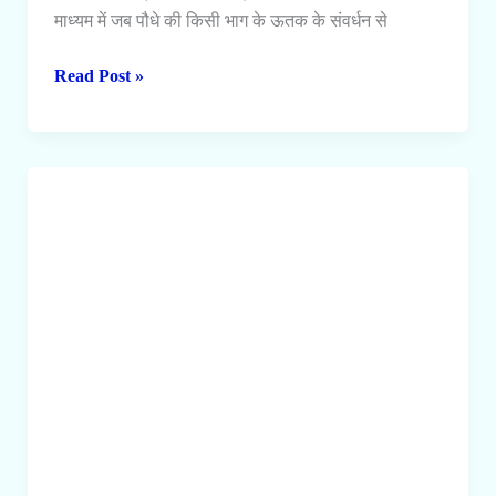
माध्यम में जब पौधे की किसी भाग के ऊतक के संवर्धन से
ऊतक
Read Post »
संवर्धन
क्या
है।
ऊतक
संवर्धन
माध्यम
तथा
ऊतक
संवर्धन
तकनीक
के
बारे
में
बताएं।