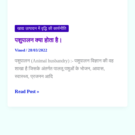
शहद
के
गुण
के
खाद्य उत्पादन में वृद्धि की कार्यनीति
बारे
पशुपालन क्या होता है।
में
Vinod
/
28/03/2022
बताएं।
पशुपालन (Animal husbandry) :- पशुपालन विज्ञान की वह
शाखा है जिसके अंतर्गत पालतू पशुओं के भोजन, आवास,
स्वास्थ्य, प्रजनन आदि
पशुपालन
Read Post »
क्या
होता
है।