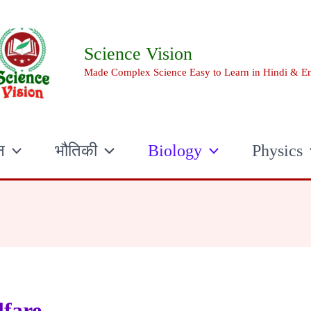
Science Vision
Made Complex Science Easy to Learn in Hindi & En
न
भौतिकी
Biology
Physics
fare