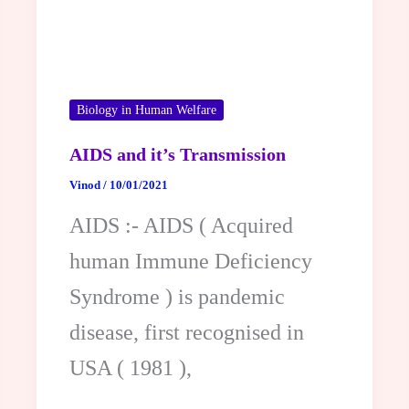
Biology in Human Welfare
AIDS and it’s Transmission
Vinod
/
10/01/2021
AIDS :- AIDS ( Acquired
human Immune Deficiency
Syndrome ) is pandemic
disease, first recognised in
USA ( 1981 ),