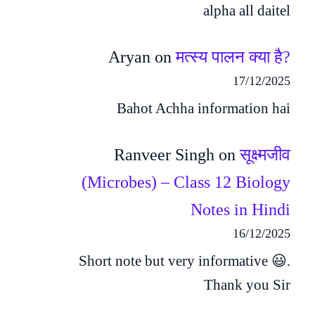
alpha all daitel
Aryan
on
मत्स्य पालन क्या है?
17/12/2025
Bahot Achha information hai
Ranveer Singh
on
सूक्ष्मजीव
(Microbes) – Class 12 Biology
Notes in Hindi
16/12/2025
Short note but very informative 😃.
Thank you Sir