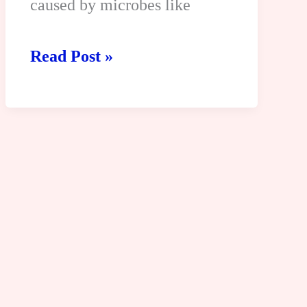
caused by microbes like
Communicable
Read Post »
diseases,
it’s
Transmission,
Symptoms,
Prevention
and
Control