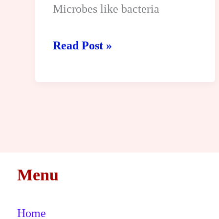
Microbes like bacteria
Microbes
Read Post »
in
Human
Welfare
Menu
Home