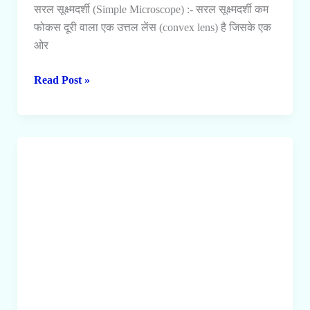
सरल सूक्ष्मदर्शी (Simple Microscope) :- सरल सूक्ष्मदर्शी कम
फोकस दूरी वाला एक उत्तल लेंस (convex lens) है जिसके एक
ओर
सरल
Read Post »
सूक्ष्मदर्शी
क्या
है?
सरल
सूक्ष्मदर्शी
की
आवर्धन
क्षमता
का
व्यंजक।