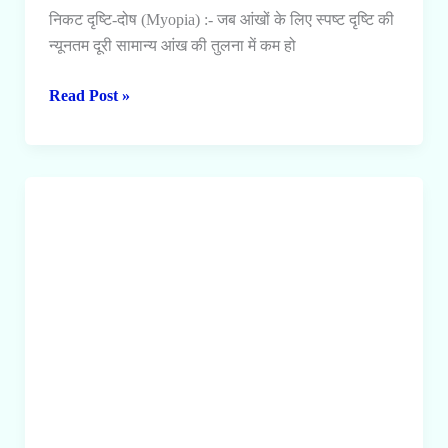
निकट दृष्टि-दोष (Myopia) :- जब आंखों के लिए स्पष्ट दृष्टि की
न्यूनतम दूरी सामान्य आंख की तुलना में कम हो
निकट
Read Post »
दृष्टि-
दोष
क्या
है?
इसका
निवारण
कैसे
किया
जाता
है?