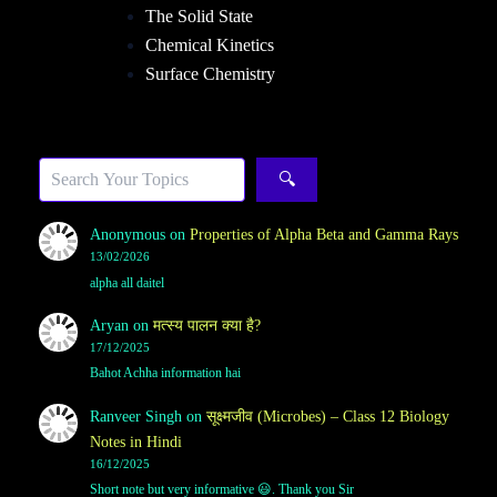
The Solid State
Chemical Kinetics
Surface Chemistry
Sea
🔍
Anonymous
on
Properties of Alpha Beta and Gamma Rays
13/02/2026
alpha all daitel
Aryan
on
मत्स्य पालन क्या है?
17/12/2025
Bahot Achha information hai
Ranveer Singh
on
सूक्ष्मजीव (Microbes) – Class 12 Biology
Notes in Hindi
16/12/2025
Short note but very informative 😃. Thank you Sir