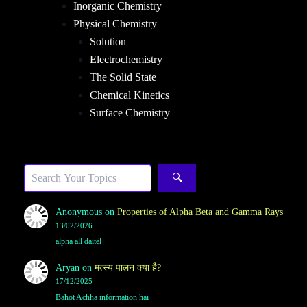
Inorganic Chemistry
Physical Chemistry
Solution
Electrochemistry
The Solid State
Chemical Kinetics
Surface Chemistry
Sea
🔍
Anonymous
on
Properties of Alpha Beta and Gamma Rays
13/02/2026
alpha all daitel
Aryan
on
मत्स्य पालन क्या है?
17/12/2025
Bahot Achha information hai