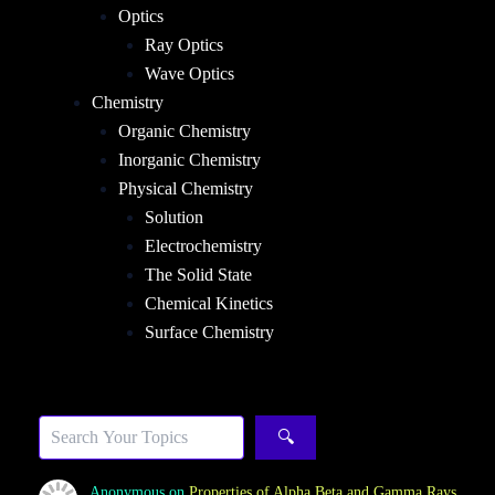
Optics
Ray Optics
Wave Optics
Chemistry
Organic Chemistry
Inorganic Chemistry
Physical Chemistry
Solution
Electrochemistry
The Solid State
Chemical Kinetics
Surface Chemistry
Sea
🔍
Anonymous
on
Properties of Alpha Beta and Gamma Rays