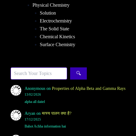
Physical Chemistry
Solution
Electrochemistry
The Solid State
Chemical Kinetics
Surface Chemistry
Sea
🔍
Anonymous
on
Properties of Alpha Beta and Gamma Rays
13/02/2026
alpha all daitel
Aryan
on
मत्स्य पालन क्या है?
17/12/2025
Bahot Achha information hai