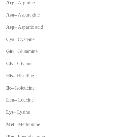
Arg
– Arginine
Asn
– Asparagine
Asp
– Aspartic acid
Cys
– Cysteine
Glu
– Glutamine
Gly
– Glycine
His
– Histidine
Ile
– Isoleucine
Leu
– Leucine
Lys
– Lysine
Met
– Methionine
Phe
– Phenylalanine